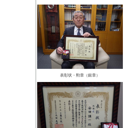
表彰状・勲章（銀章）