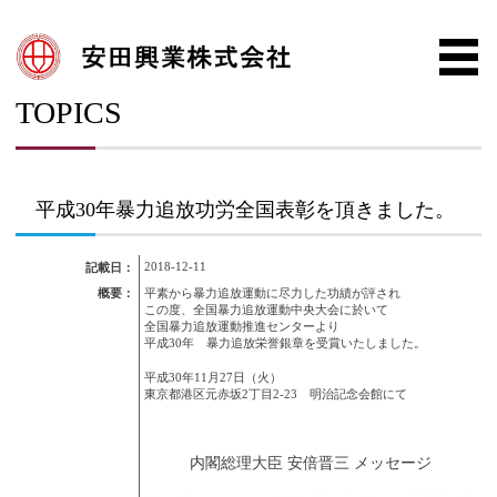
TOPICS
平成30年暴力追放功労全国表彰を頂きました。
2018-12-11
記載日：
概要：
平素から暴力追放運動に尽力した功績が評され
この度、全国暴力追放運動中央大会に於いて
全国暴力追放運動推進センターより
平成30年 暴力追放栄誉銀章を受賞いたしました。
平成30年11月27日（火）
東京都港区元赤坂2丁目2-23 明治記念会館にて
内閣総理大臣 安倍晋三 メッセージ