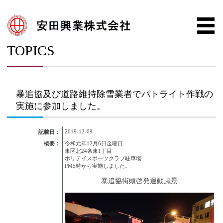
TOPICS
暴追協及び道路維持除雪業者でパトライト作戦の
実施に参加しました。
2019-12-09
記載日：
概要：
令和元年12月6日金曜日
東区北24条東1丁目
ホリデイスポーツクラブ駐車場
PM5時から実施しました。
暴追協街頭啓発運動風景