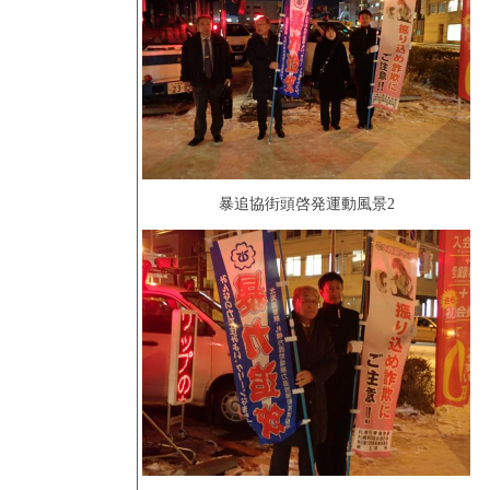
暴追協街頭啓発運動風景2